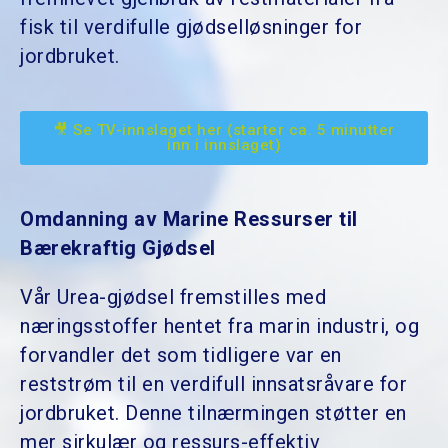
fisk til verdifulle gjødselløsninger for
jordbruket.
🎥 Se TV-innslaget her (starter ca. 5 minutter
inn i innslaget)
Omdanning av Marine Ressurser til
Bærekraftig Gjødsel
Vår Urea-gjødsel fremstilles med
næringsstoffer hentet fra marin industri, og
forvandler det som tidligere var en
reststrøm til en verdifull innsatsråvare for
jordbruket. Denne tilnærmingen støtter en
mer sirkulær og ressurs-effektiv