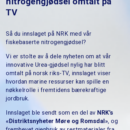
nitrogengjødsel omtalt på
TV
Så du innslaget på NRK med vår
fiskebaserte nitrogengjødsel?
Vi er stolte av å dele nyheten om at vår
innovative Urea-gjødsel nylig har blitt
omtalt på norsk riks-TV, innslaget viser
hvordan marine ressurser kan spille en
nøkkelrolle i fremtidens bærekraftige
jordbruk.
Innslaget ble sendt som en del av
NRK’s
«Distriktsnyheter Møre og Romsdal»
, og
fremhevet gjenbruk av restmaterialer fra